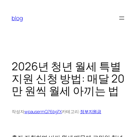
콘
텐
blog
츠
로
바
로
가
기
2026년 청년 월세 특별
지원 신청 방법: 매달 20
만 원씩 월세 아끼는 법
작성자
wpausermQ76bg7X
카테고리:
정부지원금